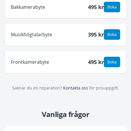
495
kr
Bakkamerabyte
Boka
395
kr
Musikhögtalarbyte
Boka
495
kr
Frontkamerabyte
Boka
Saknar du en reparation?
Kontakta oss
för prisuppgift.
Vanliga frågor