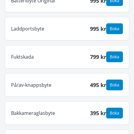
995
kr
Batteribyte Original
Boka
995
kr
Laddportsbyte
Boka
799
kr
Fuktskada
Boka
495
kr
På/av-knappsbyte
Boka
395
kr
Bakkameraglasbyte
Boka