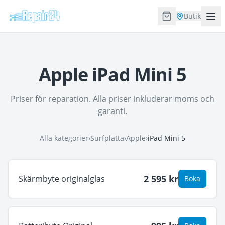
Butik
Apple iPad Mini 5
Priser för reparation. Alla priser inkluderar moms och
garanti.
Alla kategorier
›
Surfplatta
›
Apple
›
iPad Mini 5
2 595
kr
Skärmbyte originalglas
Boka