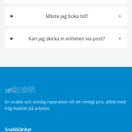
+
Måste jag boka tid?
+
Kan jag skicka in enheten via post?
En snabb och smidig reparation till ett rimligt pris, alltid med
hög kvalitet på arbetet.
Snabblänkar