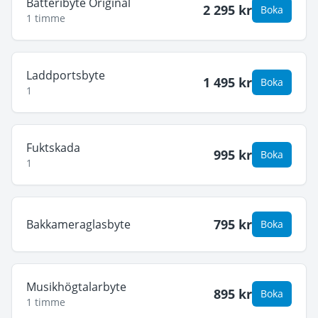
Batteribyte Original
2 295
kr
Boka
1 timme
Laddportsbyte
1 495
kr
Boka
1
Fuktskada
995
kr
Boka
1
795
kr
Bakkameraglasbyte
Boka
Musikhögtalarbyte
895
kr
Boka
1 timme