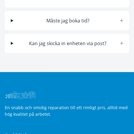
+
Måste jag boka tid?
+
Kan jag skicka in enheten via post?
En snabb och smidig reparation till ett rimligt pris, alltid med
hög kvalitet på arbetet.