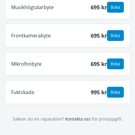
695
kr
Musikhögtalarbyte
Boka
695
kr
Frontkamerabyte
Boka
695
kr
Mikrofonbyte
Boka
995
kr
Fuktskada
Boka
Saknar du en reparation?
Kontakta oss
för prisuppgift.