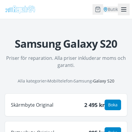
Butik
Samsung Galaxy S20
Priser för reparation. Alla priser inkluderar moms och
garanti.
Alla kategorier
›
Mobiltelefon
›
Samsung
›
Galaxy S20
2 495
kr
Skärmbyte Original
Boka