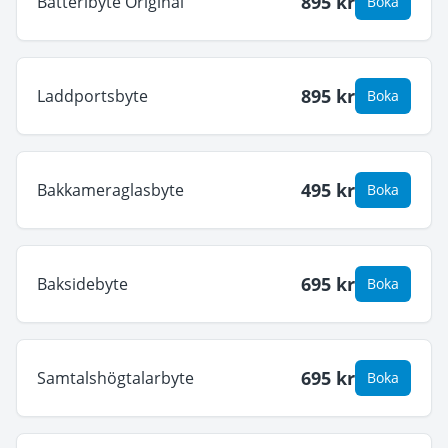
895
kr
Batteribyte Original
Boka
895
kr
Laddportsbyte
Boka
495
kr
Bakkameraglasbyte
Boka
695
kr
Baksidebyte
Boka
695
kr
Samtalshögtalarbyte
Boka