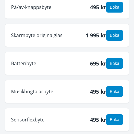
495
kr
På/av-knappsbyte
Boka
1 995
kr
Skärmbyte originalglas
Boka
695
kr
Batteribyte
Boka
495
kr
Musikhögtalarbyte
Boka
495
kr
Sensorflexbyte
Boka