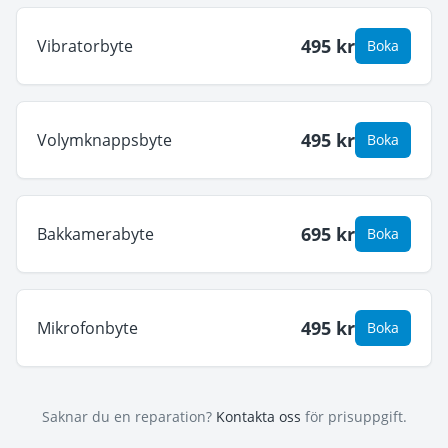
495
kr
Vibratorbyte
Boka
495
kr
Volymknappsbyte
Boka
695
kr
Bakkamerabyte
Boka
495
kr
Mikrofonbyte
Boka
Saknar du en reparation?
Kontakta oss
för prisuppgift.