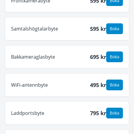
595
kr
Frontkamerabyte
Boka
595
kr
Samtalshögtalarbyte
Boka
695
kr
Bakkameraglasbyte
Boka
495
kr
WiFi-antennbyte
Boka
795
kr
Laddportsbyte
Boka