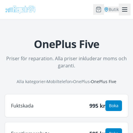
Butik
OnePlus Five
Priser för reparation. Alla priser inkluderar moms och
garanti.
Alla kategorier
›
Mobiltelefon
›
OnePlus
›
OnePlus Five
995
kr
Fuktskada
Boka