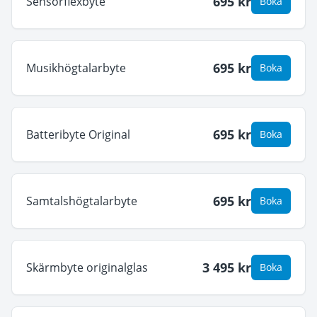
695
kr
Sensorflexbyte
Boka
695
kr
Musikhögtalarbyte
Boka
695
kr
Batteribyte Original
Boka
695
kr
Samtalshögtalarbyte
Boka
3 495
kr
Skärmbyte originalglas
Boka