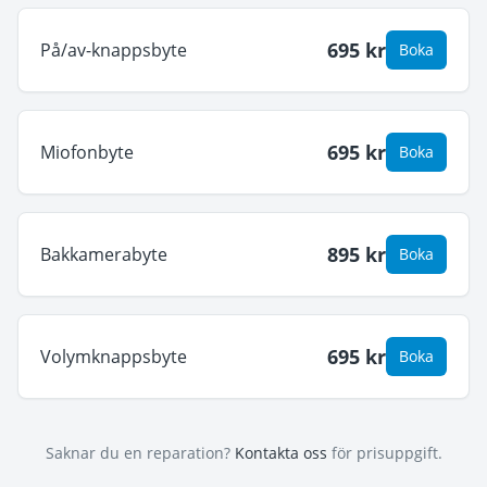
695
kr
På/av-knappsbyte
Boka
695
kr
Miofonbyte
Boka
895
kr
Bakkamerabyte
Boka
695
kr
Volymknappsbyte
Boka
Saknar du en reparation?
Kontakta oss
för prisuppgift.