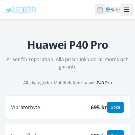
Butik
Huawei P40 Pro
Priser för reparation. Alla priser inkluderar moms och
garanti.
Alla kategorier
›
Mobiltelefon
›
Huawei
›
P40 Pro
695
kr
Vibratorbyte
Boka