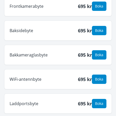
695
kr
Frontkamerabyte
Boka
695
kr
Baksidebyte
Boka
695
kr
Bakkameraglasbyte
Boka
695
kr
WiFi-antennbyte
Boka
695
kr
Laddportsbyte
Boka