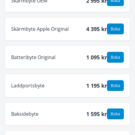
2 995
kr
Skärmbyte OEM
Boka
4 395
kr
Skärmbyte Apple Original
Boka
1 095
kr
Batteribyte Original
Boka
1 195
kr
Laddportsbyte
Boka
1 595
kr
Baksidebyte
Boka