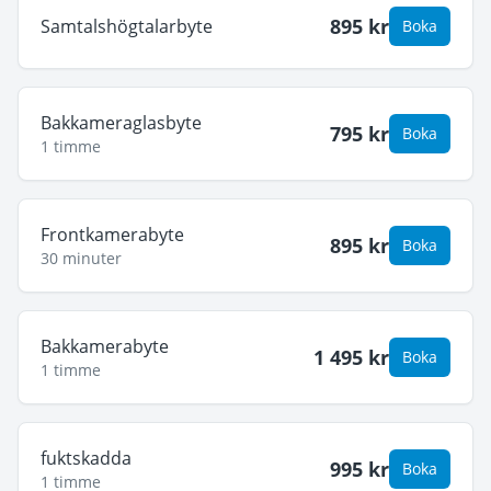
895
kr
Samtalshögtalarbyte
Boka
Bakkameraglasbyte
795
kr
Boka
1 timme
Frontkamerabyte
895
kr
Boka
30 minuter
Bakkamerabyte
1 495
kr
Boka
1 timme
fuktskadda
995
kr
Boka
1 timme