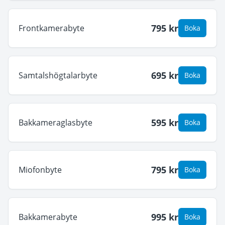
795
kr
Frontkamerabyte
Boka
695
kr
Samtalshögtalarbyte
Boka
595
kr
Bakkameraglasbyte
Boka
795
kr
Miofonbyte
Boka
995
kr
Bakkamerabyte
Boka