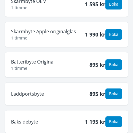
Skärmbyte OEM
1 595
kr
Boka
1 timme
Skärmbyte Apple originalglas
1 990
kr
Boka
1 timme
Batteribyte Original
895
kr
Boka
1 timme
895
kr
Laddportsbyte
Boka
1 195
kr
Baksidebyte
Boka