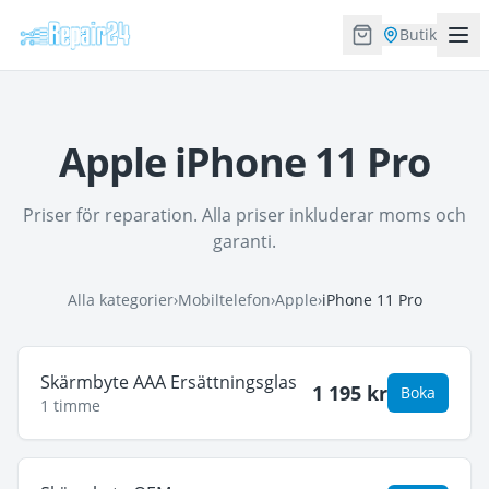
Butik
Apple iPhone 11 Pro
Priser för reparation. Alla priser inkluderar moms och
garanti.
Alla kategorier
›
Mobiltelefon
›
Apple
›
iPhone 11 Pro
Skärmbyte AAA Ersättningsglas
1 195
kr
Boka
1 timme