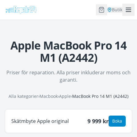
Butik
Apple MacBook Pro 14
M1 (A2442)
Priser för reparation. Alla priser inkluderar moms och
garanti.
Alla kategorier
›
Macbook
›
Apple
›
MacBook Pro 14 M1 (A2442)
9 999
kr
Skätmbyte Apple original
Boka