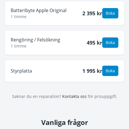
Batteribyte Apple Original
2 395
kr
Boka
1 timme
Rengöring / Felsökning
495
kr
Boka
1 timme
1 995
kr
Styrplatta
Boka
Saknar du en reparation?
Kontakta oss
för prisuppgift.
Vanliga frågor