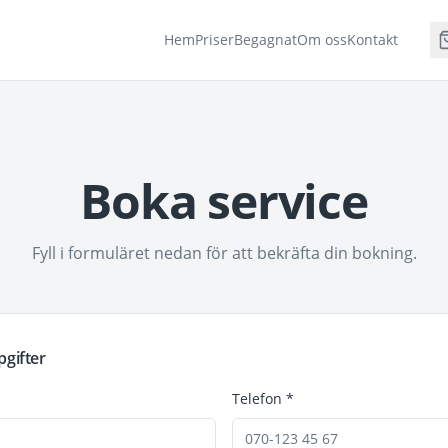
Hem
Priser
Begagnat
Om oss
Kontakt
Boka service
Fyll i formuläret nedan för att bekräfta din bokning.
gifter
Telefon *