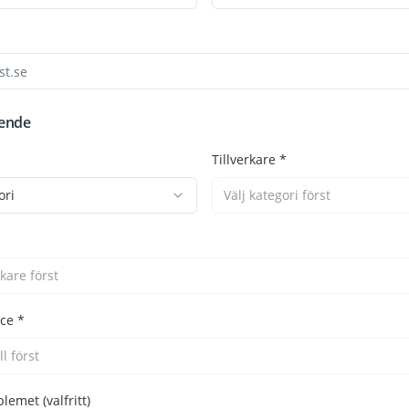
rende
Tillverkare *
ori
Välj kategori först
rkare först
ice *
l först
lemet (valfritt)