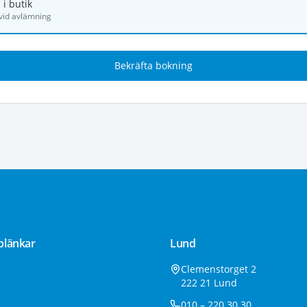
 i butik
vid avlämning
Bekräfta bokning
blänkar
Lund
Clemenstorget 2
222 21 Lund
010 – 220 30 30