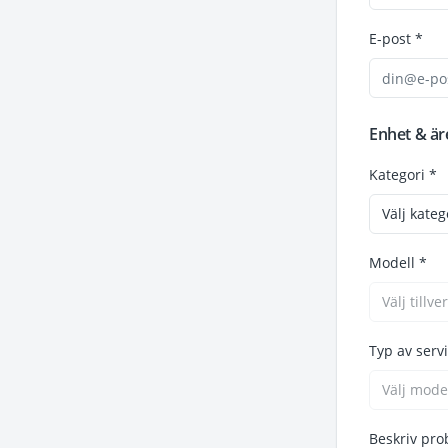
E-post *
Enhet & ä
Kategori *
Välj kateg
Modell *
Välj tillve
Typ av serv
Välj model
Beskriv prob