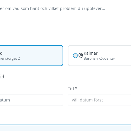
nd
Kalmar
enstorget 2
Baronen Köpcenter
tid
Tid *
datum
Välj datum först