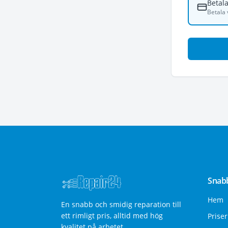
Betala
Betala 
Snab
Hem
En snabb och smidig reparation till
ett rimligt pris, alltid med hög
Priser
kvalitet på arbetet.